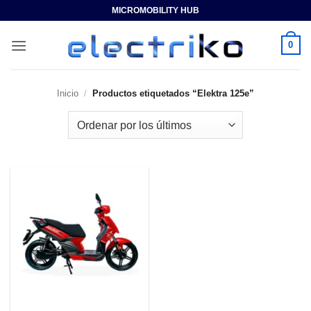
Saltar
MICROMOBILITY HUB
al
contenido
0
Inicio
/
Productos etiquetados “Elektra 125e”