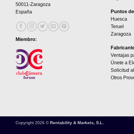
50011-Zaragoza
Puntos de 
España
Huesca
Teruel
Zaragoza
Miembro:
Fabricant
Ventajas p
Únete a El
Solicitud a
Otros Prov
Copyright 2026 ©
Rentability & Markets, S.L.