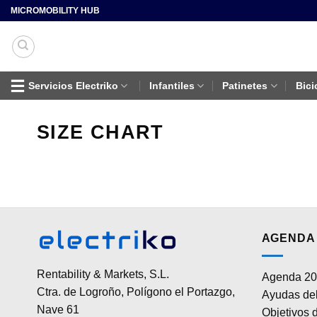
Saltar
MICROMOBILITY HUB
al
contenido
Servicios Electriko
Infantiles
Patinetes
Bici
SIZE CHART
AGENDA 
Rentability & Markets, S.L.
Agenda 20
Ctra. de Logroño, Polígono el Portazgo,
Ayudas del
Nave 61
Objetivos d