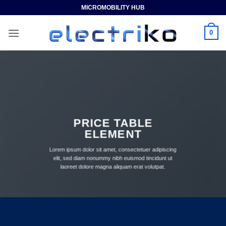
Saltar
MICROMOBILITY HUB
al
contenido
0
PRICE TABLE
ELEMENT
Lorem ipsum dolor sit amet, consectetuer adipiscing
elit, sed diam nonummy nibh euismod tincidunt ut
laoreet dolore magna aliquam erat volutpat.