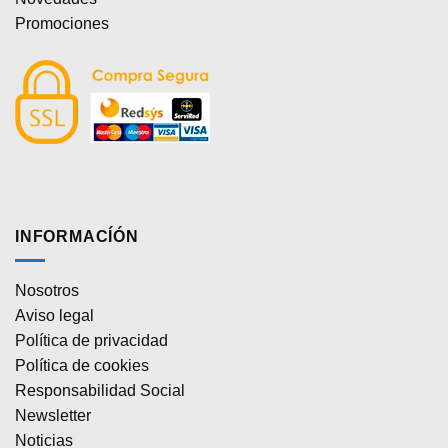
Promociones
INFORMACÍÓN
Nosotros
Aviso legal
Política de privacidad
Política de cookies
Responsabilidad Social
Newsletter
Noticias