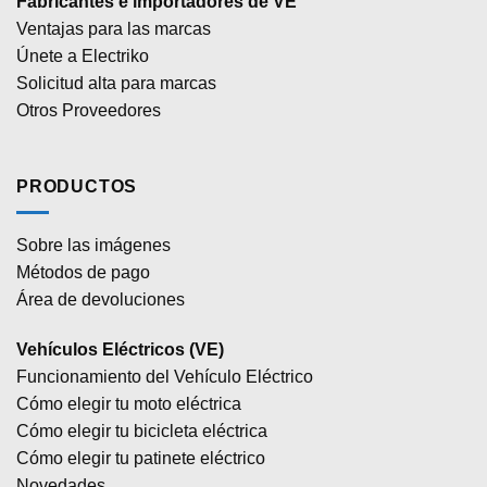
Fabricantes e importadores de VE
Ventajas para las marcas
Únete a Electriko
Solicitud alta para marcas
Otros Proveedores
PRODUCTOS
Sobre las imágenes
Métodos de pago
Área de devoluciones
Vehículos Eléctricos (VE)
Funcionamiento del Vehículo Eléctrico
Cómo elegir tu moto eléctrica
Cómo elegir tu bicicleta eléctrica
Cómo elegir tu patinete eléctrico
Novedades