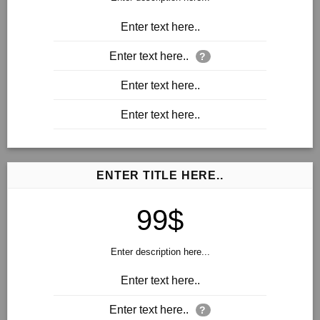
Enter text here..
Enter text here..
?
Enter text here..
Enter text here..
ENTER TITLE HERE..
99$
Enter description here...
Enter text here..
Enter text here..
?