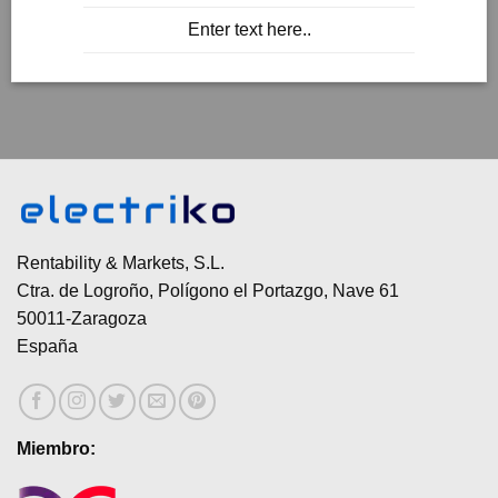
Enter text here..
Rentability & Markets, S.L.
Ctra. de Logroño, Polígono el Portazgo, Nave 61
50011-Zaragoza
España
Miembro: