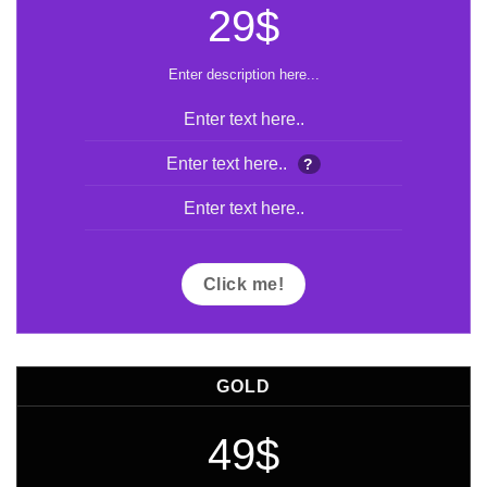
29$
Enter description here...
Enter text here..
Enter text here..
?
Enter text here..
Click me!
GOLD
49$