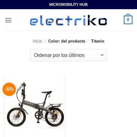
Saltar
MICROMOBILITY HUB
al
contenido
0
Inicio
/
Color: del producto
/
Titanio
-5%