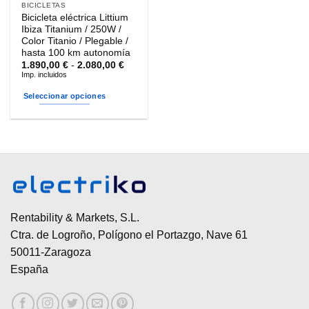
BICICLETAS
Bicicleta eléctrica Littium
Ibiza Titanium / 250W /
Color Titanio / Plegable /
hasta 100 km autonomía
Rango
1.890,00
€
-
2.080,00
€
de
Imp. incluidos
precios:
desde
Seleccionar opciones
1.890,00 €
hasta
Este
2.080,00 €
producto
tiene
múltiples
variantes.
Las
opciones
se
Rentability & Markets, S.L.
pueden
Ctra. de Logroño, Polígono el Portazgo, Nave 61
elegir
50011-Zaragoza
en
España
la
página
de