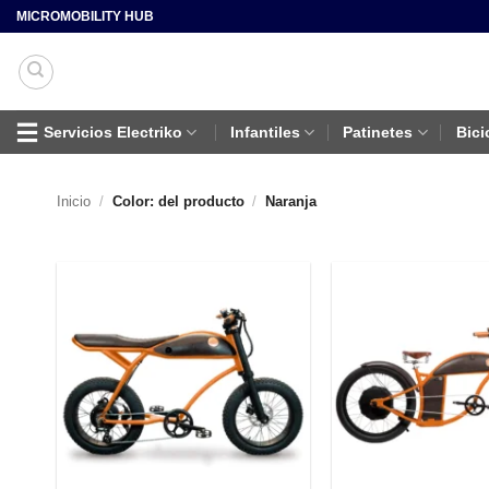
Saltar
MICROMOBILITY HUB
al
contenido
Servicios Electriko
Infantiles
Patinetes
Bici
Inicio
/
Color: del producto
/
Naranja