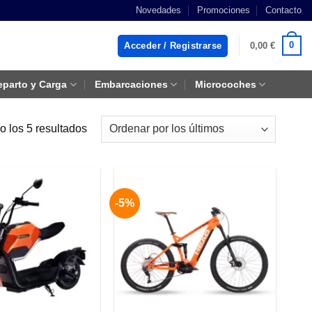
Novedades
Promociones
Contacto
0
Acceder / Registrarse
0,00
€
eparto y Carga
Embarcaciones
Microcoches
Ordenado
 los 5 resultados
por
los
últimos
-5%