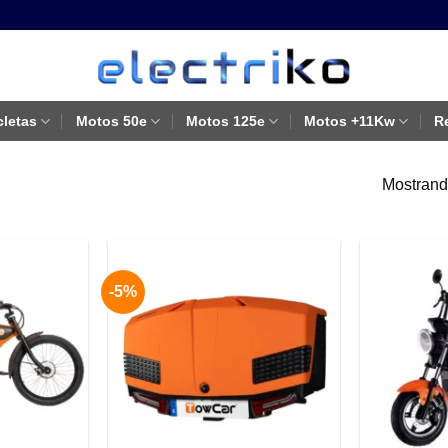
cletas
Motos 50e
Motos 125e
Motos +11Kw
R
Mostrando
-5%