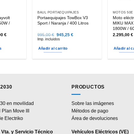
BAUL PORTAEQUIPAJES
MOTOS 50E
ayvolt
Portaequipajes TowBox V3
Moto eléct
50W /
Sport / Naranja / 400 Litros
MIKU MAX 
1800W / 60
Rango
El
El
00
€
995,00
€
945,25
€
2.295,00
€
de
precio
precio
Imp. incluidos
precios:
original
actual
desde
era:
es:
s
Añadir al carrito
Añadir al c
3.460,00 €
995,00 €.
945,25 €.
hasta
3.710,00 €
2030
PRODUCTOS
30 en movilidad
Sobre las imágenes
 Plan Move III
Métodos de pago
e Electriko
Área de devoluciones
Vta. y Servicio Técnico
Vehículos Eléctricos (VE)