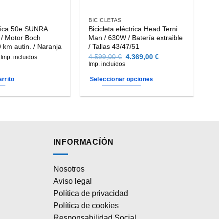
BICICLETAS
rica 50e SUNRA
Bicicleta eléctrica Head Terni
/ Motor Boch
Man / 630W / Batería extraible
 km autin. / Naranja
/ Tallas 43/47/51
El
El
4.599,00
€
4.369,00
€
Imp. incluidos
precio
precio
Imp. incluidos
original
actual
era:
es:
arrito
Seleccionar opciones
4.599,00 €.
4.369,00 €.
Este
producto
tiene
múltiples
variantes.
INFORMACÍÓN
Las
opciones
Nosotros
se
Aviso legal
pueden
elegir
Política de privacidad
en
Política de cookies
la
Responsabilidad Social