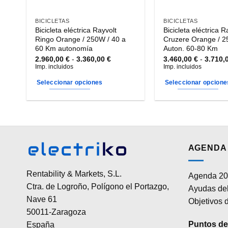
BICICLETAS
BICICLETAS
Bicicleta eléctrica Rayvolt
Bicicleta eléctrica R
Ringo Orange / 250W / 40 a
Cruzere Orange / 2
60 Km autonomía
Auton. 60-80 Km
Rango
2.960,00
€
-
3.360,00
€
3.460,00
€
-
3.710,
de
Imp. incluidos
Imp. incluidos
precios:
desde
Seleccionar opciones
Seleccionar opcione
2.960,00 €
hasta
Este
Este
3.360,00 €
producto
producto
tiene
tiene
múltiples
múltiples
variantes.
variantes.
AGENDA 
Las
Las
opciones
opciones
Rentability & Markets, S.L.
Agenda 20
se
se
Ctra. de Logroño, Polígono el Portazgo,
Ayudas del
pueden
pueden
Nave 61
elegir
elegir
Objetivos d
50011-Zaragoza
en
en
la
la
Puntos de 
España