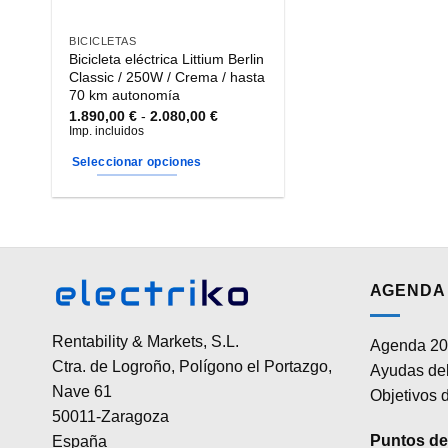
BICICLETAS
Bicicleta eléctrica Littium Berlin
Classic / 250W / Crema / hasta
70 km autonomía
Rango
1.890,00
€
-
2.080,00
€
de
Imp. incluidos
precios:
desde
Seleccionar opciones
1.890,00 €
hasta
Este
2.080,00 €
producto
tiene
múltiples
variantes.
AGENDA 
Las
opciones
Rentability & Markets, S.L.
Agenda 20
se
Ctra. de Logroño, Polígono el Portazgo,
Ayudas del
pueden
Nave 61
elegir
Objetivos d
50011-Zaragoza
en
la
Puntos de 
España