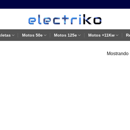
cletas
Motos 50e
Motos 125e
Motos +11Kw
R
Mostrando 