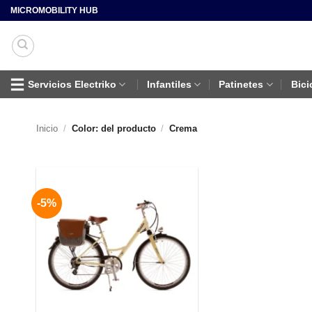
Saltar
MICROMOBILITY HUB
al
contenido
Servicios Electriko
Infantiles
Patinetes
Bici
Inicio
/
Color: del producto
/
Crema
-5%