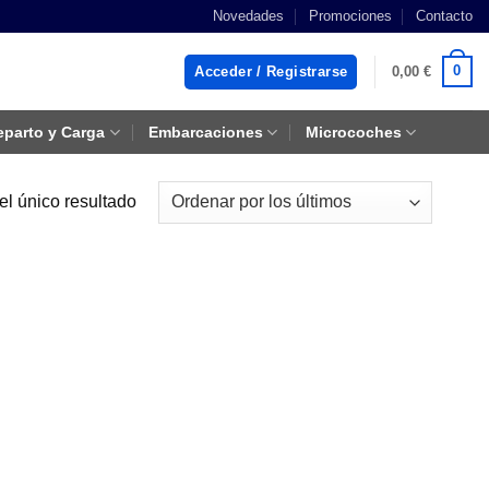
Novedades
Promociones
Contacto
0
Acceder / Registrarse
0,00
€
eparto y Carga
Embarcaciones
Microcoches
el único resultado