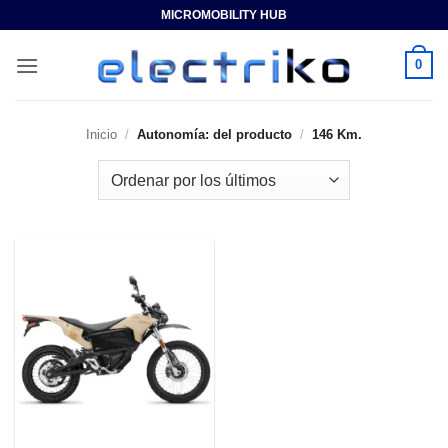
Saltar
MICROMOBILITY HUB
al
contenido
0
Inicio
/
Autonomía: del producto
/
146 Km.