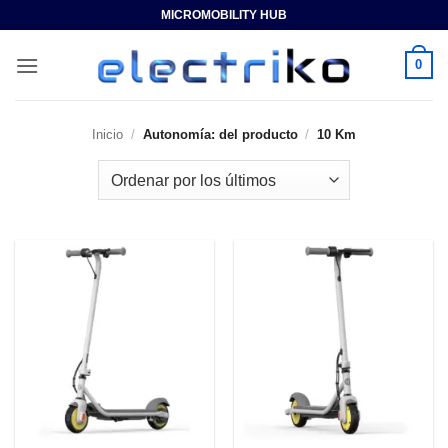
Saltar
MICROMOBILITY HUB
al
contenido
0
Inicio
/
Autonomía: del producto
/
10 Km